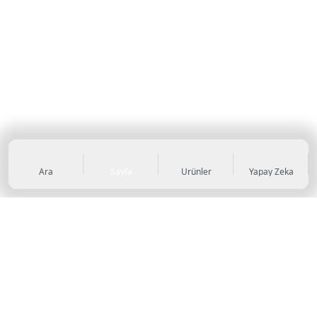
Ara
Sayfa
Ürünler
Yapay Zeka
KATEGORİLER
Sneaker
Outdoor Ayakkabı
Sandalet & Terlik
Futbol Ayakkabıları