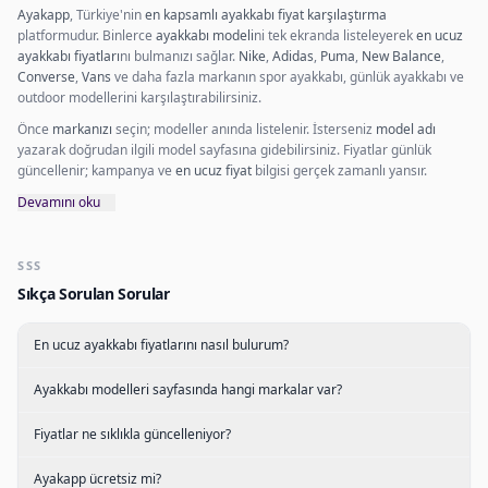
Ayakapp
, Türkiye'nin
en kapsamlı ayakkabı fiyat karşılaştırma
platformudur. Binlerce
ayakkabı modeli
ni tek ekranda listeleyerek
en ucuz
ayakkabı fiyatları
nı bulmanızı sağlar.
Nike
,
Adidas
,
Puma
,
New Balance
,
Converse
,
Vans
ve daha fazla markanın spor ayakkabı, günlük ayakkabı ve
outdoor modellerini karşılaştırabilirsiniz.
Önce
markanızı
seçin; modeller anında listelenir. İsterseniz
model adı
yazarak doğrudan ilgili model sayfasına gidebilirsiniz. Fiyatlar günlük
güncellenir; kampanya ve
en ucuz fiyat
bilgisi gerçek zamanlı yansır.
Devamını oku
SSS
Sıkça Sorulan Sorular
En ucuz ayakkabı fiyatlarını nasıl bulurum?
Ayakkabı modelleri sayfasında hangi markalar var?
Fiyatlar ne sıklıkla güncelleniyor?
Ayakapp ücretsiz mi?