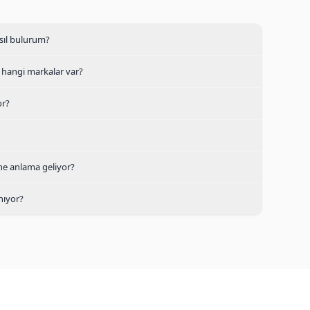
asıl bulurum?
 hangi markalar var?
or?
 ne anlama geliyor?
nıyor?