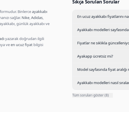
Sıkça Sorulan Sorular
formudur. Binlerce
ayakkabı
En ucuz ayakkabı fiyatlarını n
manızı sağlar.
Nike
,
Adidas
,
ayakkabı, günlük ayakkabı ve
Ayakkabı modelleri sayfasında
adı
yazarak doğrudan ilgili
Fiyatlar ne sıklıkla güncelleniy
anya ve
en ucuz fiyat
bilgisi
Ayakapp ücretsiz mi?
Model sayfasında fiyat aralığı
Ayakkabı modelleri nasıl sırala
Tüm soruları göster (8)