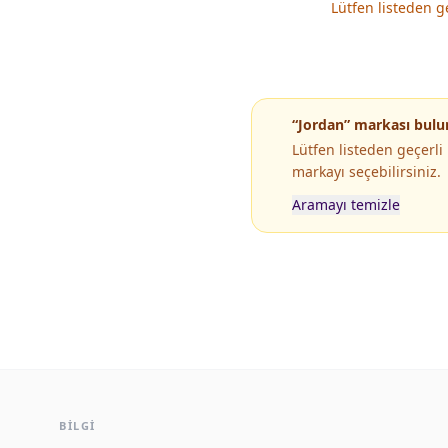
Lütfen listeden g
“Jordan” markası bul
Lütfen listeden geçerl
markayı seçebilirsiniz.
Aramayı temizle
Popüler Markaların Popüler Modelleri
BILGI