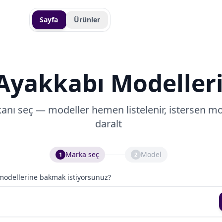
Sayfa
Ürünler
Ayakkabı Modeller
nı seç — modeller hemen listelenir, istersen mo
daralt
Marka seç
Model
1
2
odellerine bakmak istiyorsunuz?