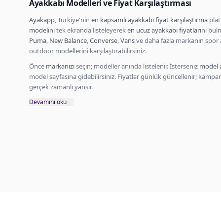
Ayakkabı Modelleri ve Fiyat Karşılaştırması
Ayakapp
, Türkiye'nin
en kapsamlı ayakkabı fiyat karşılaştırma
plat
modeli
ni tek ekranda listeleyerek
en ucuz ayakkabı fiyatları
nı bul
Puma
,
New Balance
,
Converse
,
Vans
ve daha fazla markanın spor 
outdoor modellerini karşılaştırabilirsiniz.
Önce
markanızı
seçin; modeller anında listelenir. İsterseniz
model 
model sayfasına gidebilirsiniz. Fiyatlar günlük güncellenir; kamp
gerçek zamanlı yansır.
Devamını oku