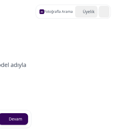
Üyelik
Fotoğrafla Arama
AI
i
del adıyla
Devam