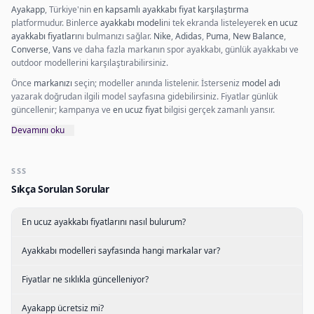
Ayakapp
, Türkiye'nin
en kapsamlı ayakkabı fiyat karşılaştırma
platformudur. Binlerce
ayakkabı modeli
ni tek ekranda listeleyerek
en ucuz
ayakkabı fiyatları
nı bulmanızı sağlar.
Nike
,
Adidas
,
Puma
,
New Balance
,
Converse
,
Vans
ve daha fazla markanın spor ayakkabı, günlük ayakkabı ve
outdoor modellerini karşılaştırabilirsiniz.
Önce
markanızı
seçin; modeller anında listelenir. İsterseniz
model adı
yazarak doğrudan ilgili model sayfasına gidebilirsiniz. Fiyatlar günlük
güncellenir; kampanya ve
en ucuz fiyat
bilgisi gerçek zamanlı yansır.
Devamını oku
SSS
Sıkça Sorulan Sorular
En ucuz ayakkabı fiyatlarını nasıl bulurum?
Ayakkabı modelleri sayfasında hangi markalar var?
Fiyatlar ne sıklıkla güncelleniyor?
Ayakapp ücretsiz mi?