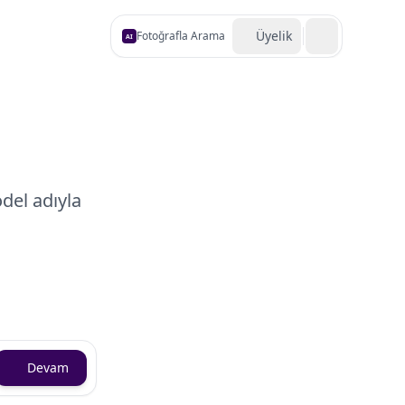
Üyelik
Fotoğrafla Arama
AI
i
del adıyla
Devam