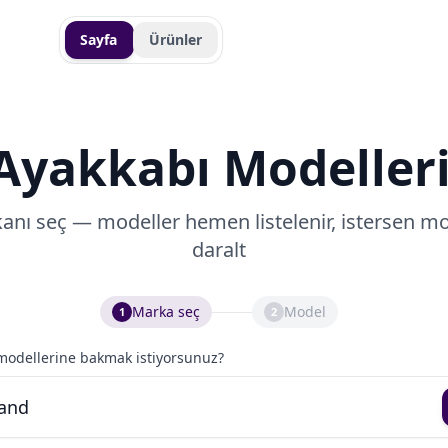
Sayfa
Ürünler
Ayakkabı Modeller
nı seç — modeller hemen listelenir, istersen mo
daralt
Marka seç
Model
1
2
odellerine bakmak istiyorsunuz?