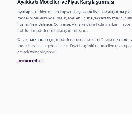
Ayakkabı Modelleri ve Fiyat Karşılaştırması
Ayakapp
, Türkiye'nin
en kapsamlı ayakkabı fiyat karşılaştırma
plat
modeli
ni tek ekranda listeleyerek
en ucuz ayakkabı fiyatları
nı bul
Puma
,
New Balance
,
Converse
,
Vans
ve daha fazla markanın spor 
outdoor modellerini karşılaştırabilirsiniz.
Önce
markanızı
seçin; modeller anında listelenir. İsterseniz
model 
model sayfasına gidebilirsiniz. Fiyatlar günlük güncellenir; kamp
gerçek zamanlı yansır.
Devamını oku