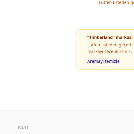
Lütfen listeden g
“Timberland” markası
Lütfen listeden geçerl
markayı seçebilirsiniz.
Aramayı temizle
Popüler Markaların Popüler Modelleri
BILGI