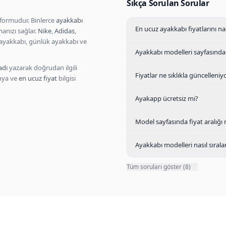
Sıkça Sorulan Sorular
formudur. Binlerce
ayakkabı
En ucuz ayakkabı fiyatlarını n
manızı sağlar.
Nike
,
Adidas
,
ayakkabı, günlük ayakkabı ve
Ayakkabı modelleri sayfasında
adı
yazarak doğrudan ilgili
Fiyatlar ne sıklıkla güncelleniy
anya ve
en ucuz fiyat
bilgisi
Ayakapp ücretsiz mi?
Model sayfasında fiyat aralığı
Ayakkabı modelleri nasıl sırala
Tüm soruları göster (8)