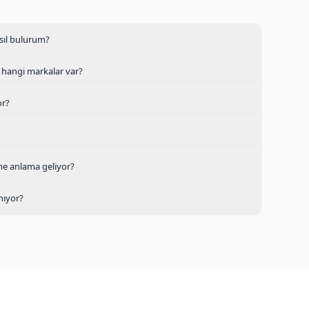
asıl bulurum?
 hangi markalar var?
or?
 ne anlama geliyor?
nıyor?