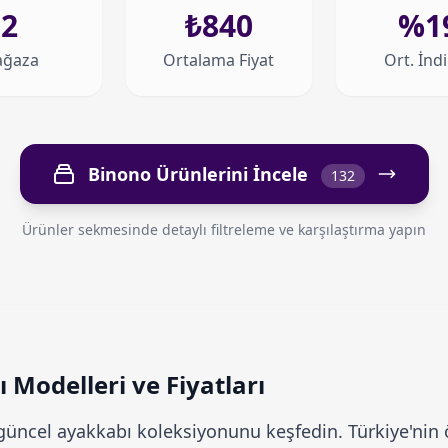
2
₺840
%1
ğaza
Ortalama Fiyat
Ort. İnd
Binono Ürünlerini İncele
132
Ürünler sekmesinde detaylı filtreleme ve karşılaştırma yapın
Modelleri ve Fiyatları
üncel ayakkabı koleksiyonunu keşfedin. Türkiye'nin ö