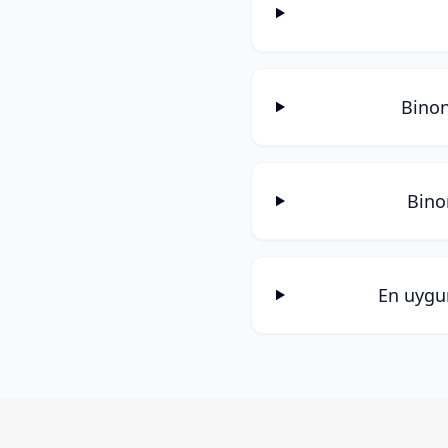
Binon
Binon
En uygu