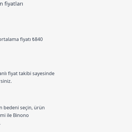
 fiyatları
 ortalama fiyatı ₺840
nlı fiyat takibi sayesinde
siniz.
un bedeni seçin, ürün
emi
ile Binono
.