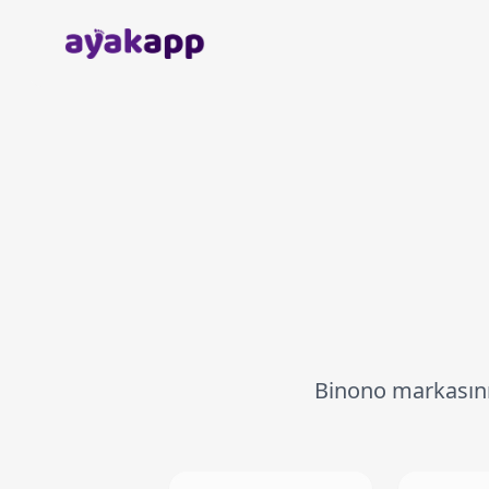
Anasayfa
Binono markasının