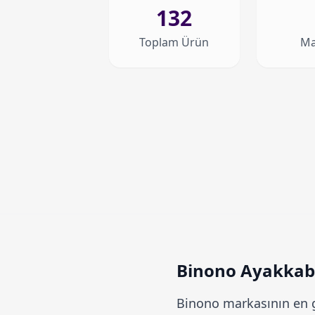
132
Toplam Ürün
Ma
Binono Ayakkabı 
Binono
markasının en g