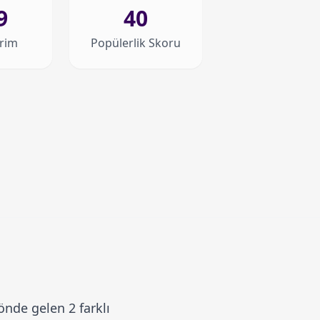
9
40
irim
Popülerlik Skoru
nde gelen 2 farklı