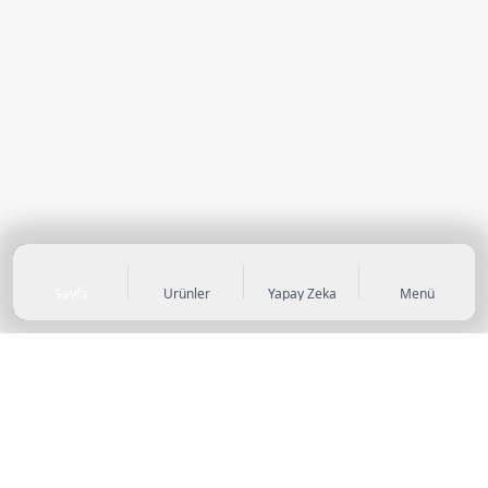
Sayfa
Ürünler
Yapay Zeka
Menü
KATEGORİLER
Sneaker
Outdoor Ayakkabı