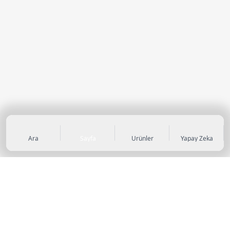
Ara
Sayfa
Ürünler
Yapay Zeka
KATEGORİLER
Sneaker
Outdoor Ayakkabı