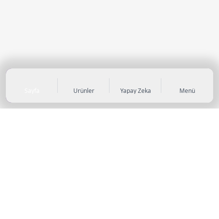
Sayfa
Ürünler
Yapay Zeka
Menü
KATEGORİLER
Sneaker
Outdoor Ayakkabı
Sandalet & Terlik
Futbol Ayakkabıları
Casual Ayakkabı
Çocuk Ayakkabıları
Bot
Abiye Ayakkabı