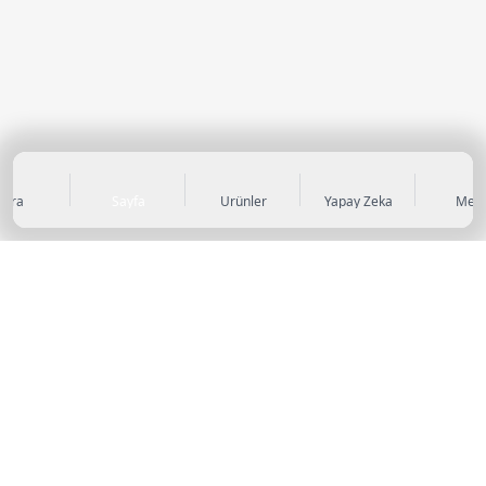
Ara
Sayfa
Ürünler
Yapay Zeka
Men
KATEGORİLER
Sneaker
Outdoor Ayakkabı
Sandalet & Terlik
Futbol Ayakkabıları
Casual Ayakkabı
Çocuk Ayakkabıları
Bot
Abiye Ayakkabı