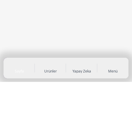
Sayfa
Ürünler
Yapay Zeka
Menü
KATEGORİLER
Sneaker
Outdoor Ayakkabı
Sandalet & Terlik
Futbol Ayakkabıları