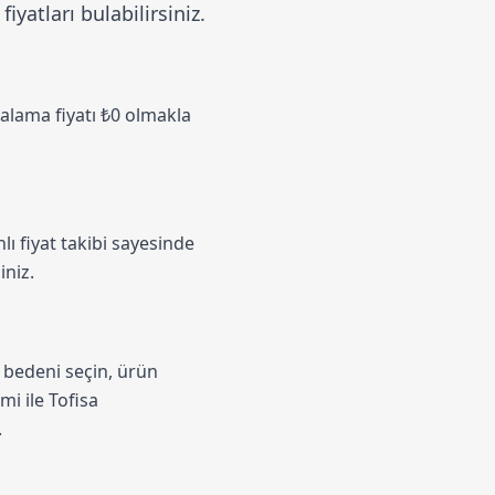
yatları bulabilirsiniz.
talama fiyatı ₺0 olmakla
ı fiyat takibi sayesinde
iniz.
n bedeni seçin, ürün
emi
ile Tofisa
.