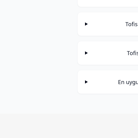
Tofi
Tofi
En uygu