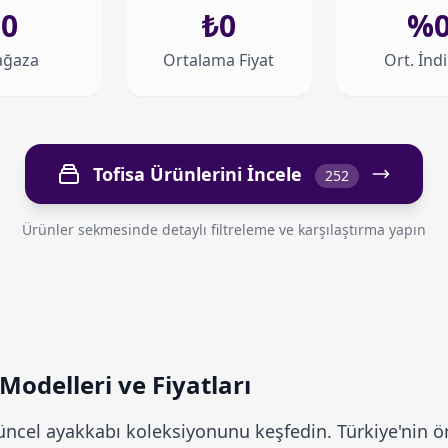
0
₺0
%
ğaza
Ortalama Fiyat
Ort. İnd
Tofisa Ürünlerini İncele
252
Ürünler sekmesinde detaylı filtreleme ve karşılaştırma yapın
Modelleri ve Fiyatları
ncel ayakkabı koleksiyonunu keşfedin. Türkiye'nin ön