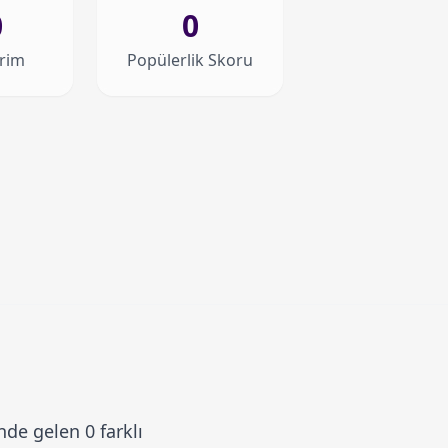
0
0
irim
Popülerlik Skoru
de gelen 0 farklı