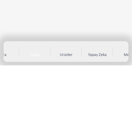
Ara
Sayfa
Ürünler
Yapay Zeka
Men
KATEGORİLER
Sneaker
Outdoor Ayakkabı
Sandalet & Terlik
Futbol Ayakkabıları
Casual Ayakkabı
Çocuk Ayakkabıları
Bot
Abiye Ayakkabı