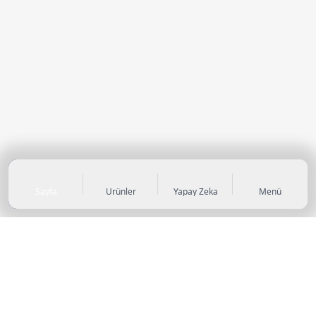
Sayfa
Ürünler
Yapay Zeka
Menü
KATEGORİLER
Sneaker
Outdoor Ayakkabı