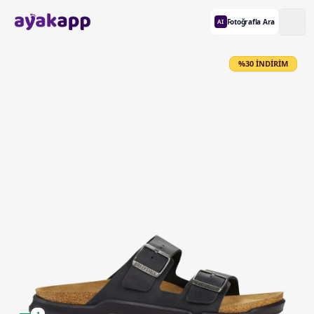
Fotoğrafla Ara
AI
%30 İNDİRİM
1