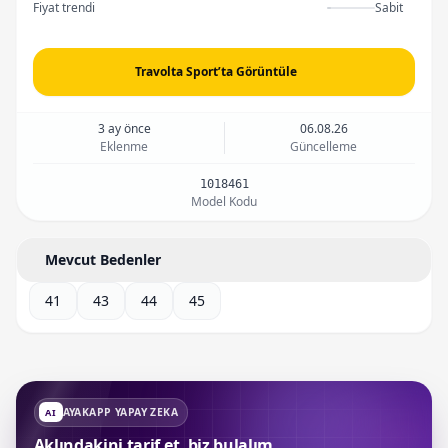
Fiyat trendi
Sabit
Travolta Sport’ta Görüntüle
3 ay önce
06.08.26
Eklenme
Güncelleme
1018461
Model Kodu
Mevcut Bedenler
41
43
44
45
AYAKAPP YAPAY ZEKA
AI
Aklındakini tarif et, biz bulalım