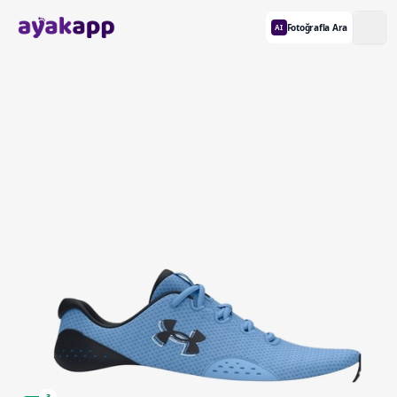
Fotoğrafla Ara
AI
3