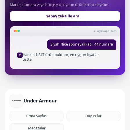
Marka, numara veya bütçe yaz; uygun ürünleri listeleyelim.
Yapay zeka ile ara
ai.ayakapp.com
Siyah Nike spor ayakkabı, 44 numara
Harika! 1.247 ürün buldum, en uygun fiyatlar
AI
üstte
Under Armour
Firma Sayfası
Duyurular
Mağazalar