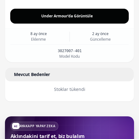
Under Armour’da Görüntüle
8 ay önce
2 ay önce
Eklenme
Güncelleme
3027007-401
Model Kodu
Mevcut Bedenler
Stoklar tükendi
AYAKAPP YAPAY ZEKA
AI
Aklındakini tarif et, biz bulalım