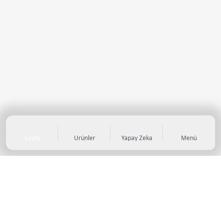
Sayfa
Ürünler
Yapay Zeka
Menü
KATEGORİLER
Sneaker
Outdoor Ayakkabı