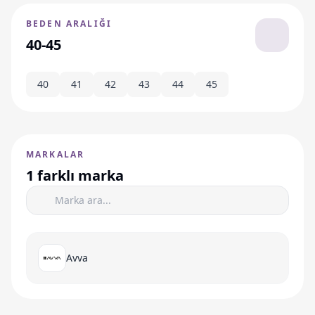
BEDEN ARALIĞI
40-45
40
41
42
43
44
45
MARKALAR
1 farklı marka
Avva