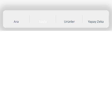
Ara
Sayfa
Ürünler
Yapay Zeka
KATEGORİLER
Sneaker
Outdoor Ayakkabı
Sandalet & Terlik
Futbol Ayakkabıları
Casual Ayakkabı
Çocuk Ayakkabıları
Bot
Abiye Ayakkabı
Topuklu Ayakkabı
Basketbol Ayakkabıları
Koşu & Yürüyüş Ayakkabıları
Stiletto
Klasik Ayakkabı
Tenis Ayakkabıları
Loafer
Antrenman Ayakkabıları