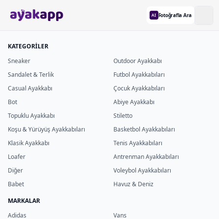
Fotoğrafla Ara
AI
KATEGORİLER
Sneaker
Outdoor Ayakkabı
Sandalet & Terlik
Futbol Ayakkabıları
Casual Ayakkabı
Çocuk Ayakkabıları
Bot
Abiye Ayakkabı
Topuklu Ayakkabı
Stiletto
Koşu & Yürüyüş Ayakkabıları
Basketbol Ayakkabıları
Klasik Ayakkabı
Tenis Ayakkabıları
Loafer
Antrenman Ayakkabıları
Diğer
Voleybol Ayakkabıları
Babet
Havuz & Deniz
MARKALAR
Adidas
Vans