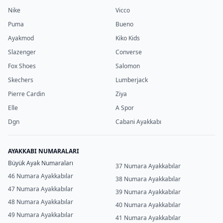
Nike
Vicco
Puma
Bueno
Ayakmod
Kiko Kids
Slazenger
Converse
Fox Shoes
Salomon
Skechers
Lumberjack
Pierre Cardin
Ziya
Elle
A Spor
Dgn
Cabani Ayakkabı
AYAKKABI NUMARALARI
Büyük Ayak Numaraları
37 Numara Ayakkabılar
46 Numara Ayakkabılar
38 Numara Ayakkabılar
47 Numara Ayakkabılar
39 Numara Ayakkabılar
48 Numara Ayakkabılar
40 Numara Ayakkabılar
49 Numara Ayakkabılar
41 Numara Ayakkabılar