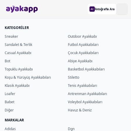
Fotoğrafla Ara
AI
KATEGORİLER
Sneaker
Outdoor Ayakkabı
Sandalet & Terlik
Futbol Ayakkabıları
Casual Ayakkabı
Çocuk Ayakkabıları
Bot
Abiye Ayakkabı
Topuklu Ayakkabı
Basketbol Ayakkabıları
Koşu & Yürüyüş Ayakkabıları
Stiletto
Klasik Ayakkabı
Tenis Ayakkabıları
Loafer
Antrenman Ayakkabıları
Babet
Voleybol Ayakkabıları
Diğer
Havuz & Deniz
MARKALAR
Adidas
Dgn