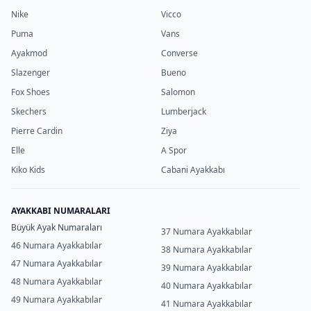
Nike
Vicco
Puma
Vans
Ayakmod
Converse
Slazenger
Bueno
Fox Shoes
Salomon
Skechers
Lumberjack
Pierre Cardin
Ziya
Elle
A Spor
Kiko Kids
Cabani Ayakkabı
AYAKKABI NUMARALARI
Büyük Ayak Numaraları
37 Numara Ayakkabılar
46 Numara Ayakkabılar
38 Numara Ayakkabılar
47 Numara Ayakkabılar
39 Numara Ayakkabılar
48 Numara Ayakkabılar
40 Numara Ayakkabılar
49 Numara Ayakkabılar
41 Numara Ayakkabılar