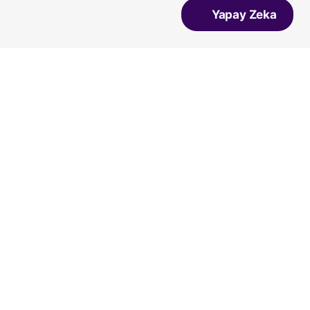
Yapay Zeka
Vans
Vicco
Bueno
Kiko Kids
Converse
Salomon
Lumberjack
Ziya
A Spor