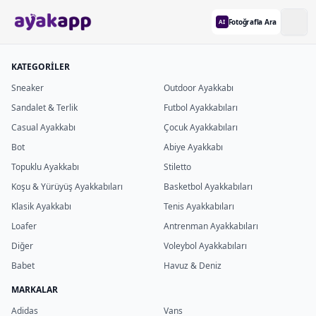
Fotoğrafla Ara
AI
KATEGORİLER
Sneaker
Outdoor Ayakkabı
Sandalet & Terlik
Futbol Ayakkabıları
Casual Ayakkabı
Çocuk Ayakkabıları
Bot
Abiye Ayakkabı
Topuklu Ayakkabı
Stiletto
Koşu & Yürüyüş Ayakkabıları
Basketbol Ayakkabıları
Klasik Ayakkabı
Tenis Ayakkabıları
Loafer
Antrenman Ayakkabıları
Diğer
Voleybol Ayakkabıları
Babet
Havuz & Deniz
MARKALAR
Adidas
Vans