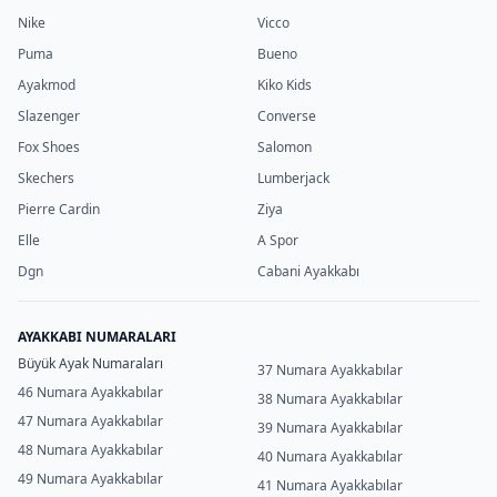
Nike
Vicco
Puma
Bueno
Ayakmod
Kiko Kids
Slazenger
Converse
Fox Shoes
Salomon
Skechers
Lumberjack
Pierre Cardin
Ziya
Elle
A Spor
Dgn
Cabani Ayakkabı
AYAKKABI NUMARALARI
Büyük Ayak Numaraları
37 Numara Ayakkabılar
46 Numara Ayakkabılar
38 Numara Ayakkabılar
47 Numara Ayakkabılar
39 Numara Ayakkabılar
48 Numara Ayakkabılar
40 Numara Ayakkabılar
49 Numara Ayakkabılar
41 Numara Ayakkabılar