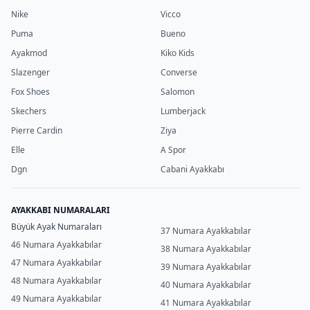
Nike
Vicco
Puma
Bueno
Ayakmod
Kiko Kids
Slazenger
Converse
Fox Shoes
Salomon
Skechers
Lumberjack
Pierre Cardin
Ziya
Elle
A Spor
Dgn
Cabani Ayakkabı
AYAKKABI NUMARALARI
Büyük Ayak Numaraları
37 Numara Ayakkabılar
46 Numara Ayakkabılar
38 Numara Ayakkabılar
47 Numara Ayakkabılar
39 Numara Ayakkabılar
48 Numara Ayakkabılar
40 Numara Ayakkabılar
49 Numara Ayakkabılar
41 Numara Ayakkabılar