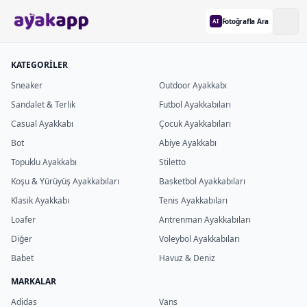
Fotoğrafla Ara
AI
KATEGORİLER
Sneaker
Outdoor Ayakkabı
Sandalet & Terlik
Futbol Ayakkabıları
Casual Ayakkabı
Çocuk Ayakkabıları
Bot
Abiye Ayakkabı
Topuklu Ayakkabı
Stiletto
Koşu & Yürüyüş Ayakkabıları
Basketbol Ayakkabıları
Klasik Ayakkabı
Tenis Ayakkabıları
Loafer
Antrenman Ayakkabıları
Diğer
Voleybol Ayakkabıları
Babet
Havuz & Deniz
MARKALAR
Adidas
Vans