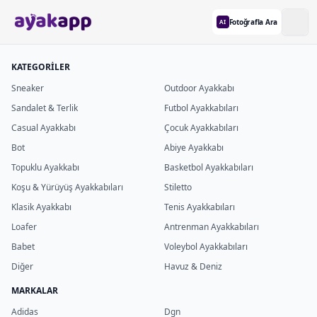
Fotoğrafla Ara
AI
KATEGORİLER
Sneaker
Outdoor Ayakkabı
Sandalet & Terlik
Futbol Ayakkabıları
Casual Ayakkabı
Çocuk Ayakkabıları
Bot
Abiye Ayakkabı
Topuklu Ayakkabı
Basketbol Ayakkabıları
Koşu & Yürüyüş Ayakkabıları
Stiletto
Klasik Ayakkabı
Tenis Ayakkabıları
Loafer
Antrenman Ayakkabıları
Babet
Voleybol Ayakkabıları
Diğer
Havuz & Deniz
MARKALAR
Adidas
Dgn