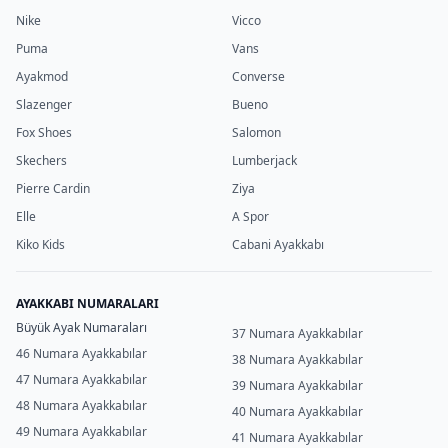
Nike
Vicco
Puma
Vans
Ayakmod
Converse
Slazenger
Bueno
Fox Shoes
Salomon
Skechers
Lumberjack
Pierre Cardin
Ziya
Elle
A Spor
Kiko Kids
Cabani Ayakkabı
AYAKKABI NUMARALARI
Büyük Ayak Numaraları
37 Numara Ayakkabılar
46 Numara Ayakkabılar
38 Numara Ayakkabılar
47 Numara Ayakkabılar
39 Numara Ayakkabılar
48 Numara Ayakkabılar
40 Numara Ayakkabılar
49 Numara Ayakkabılar
41 Numara Ayakkabılar