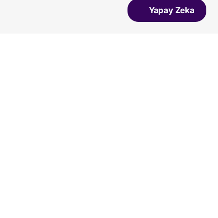
Yapay Zeka
Vans
Vicco
Bueno
Kiko Kids
Converse
Salomon
Lumberjack
Ziya
A Spor