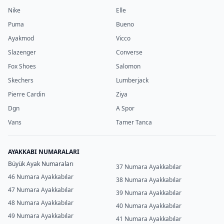
Nike
Elle
Puma
Bueno
Ayakmod
Vicco
Slazenger
Converse
Fox Shoes
Salomon
Skechers
Lumberjack
Pierre Cardin
Ziya
Dgn
A Spor
Vans
Tamer Tanca
AYAKKABI NUMARALARI
Büyük Ayak Numaraları
37 Numara Ayakkabılar
46 Numara Ayakkabılar
38 Numara Ayakkabılar
47 Numara Ayakkabılar
39 Numara Ayakkabılar
48 Numara Ayakkabılar
40 Numara Ayakkabılar
49 Numara Ayakkabılar
41 Numara Ayakkabılar