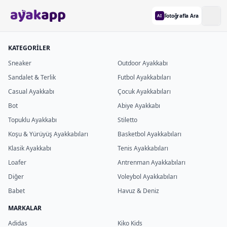
Fotoğrafla Ara
AI
KATEGORİLER
Sneaker
Outdoor Ayakkabı
Sandalet & Terlik
Futbol Ayakkabıları
Casual Ayakkabı
Çocuk Ayakkabıları
Bot
Abiye Ayakkabı
Topuklu Ayakkabı
Stiletto
Koşu & Yürüyüş Ayakkabıları
Basketbol Ayakkabıları
Klasik Ayakkabı
Tenis Ayakkabıları
Loafer
Antrenman Ayakkabıları
Diğer
Voleybol Ayakkabıları
Babet
Havuz & Deniz
MARKALAR
Adidas
Kiko Kids