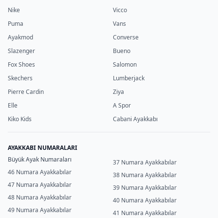
Nike
Vicco
Puma
Vans
Ayakmod
Converse
Slazenger
Bueno
Fox Shoes
Salomon
Skechers
Lumberjack
Pierre Cardin
Ziya
Elle
A Spor
Kiko Kids
Cabani Ayakkabı
AYAKKABI NUMARALARI
Büyük Ayak Numaraları
37 Numara Ayakkabılar
46 Numara Ayakkabılar
38 Numara Ayakkabılar
47 Numara Ayakkabılar
39 Numara Ayakkabılar
48 Numara Ayakkabılar
40 Numara Ayakkabılar
49 Numara Ayakkabılar
41 Numara Ayakkabılar