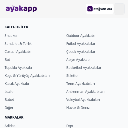
Fotoğrafla Ara
AI
KATEGORİLER
Sneaker
Outdoor Ayakkabı
Sandalet & Terlik
Futbol Ayakkabıları
Casual Ayakkabı
Çocuk Ayakkabıları
Bot
Abiye Ayakkabı
Topuklu Ayakkabı
Basketbol Ayakkabıları
Koşu & Yürüyüş Ayakkabıları
Stiletto
Klasik Ayakkabı
Tenis Ayakkabıları
Loafer
Antrenman Ayakkabıları
Babet
Voleybol Ayakkabıları
Diğer
Havuz & Deniz
MARKALAR
Adidas
Dgn