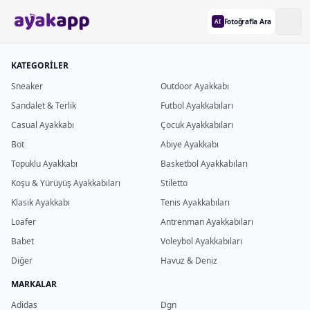
Fotoğrafla Ara
AI
KATEGORİLER
Sneaker
Outdoor Ayakkabı
Sandalet & Terlik
Futbol Ayakkabıları
Casual Ayakkabı
Çocuk Ayakkabıları
Bot
Abiye Ayakkabı
Topuklu Ayakkabı
Basketbol Ayakkabıları
Koşu & Yürüyüş Ayakkabıları
Stiletto
Klasik Ayakkabı
Tenis Ayakkabıları
Loafer
Antrenman Ayakkabıları
Babet
Voleybol Ayakkabıları
Diğer
Havuz & Deniz
MARKALAR
Adidas
Dgn