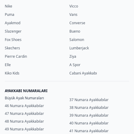
Nike
Vicco
Puma
Vans
Ayakmod
Converse
Slazenger
Bueno
Fox Shoes
Salomon
Skechers
Lumberjack
Pierre Cardin
Ziya
Elle
A Spor
Kiko Kids
Cabani Ayakkabı
AYAKKABI NUMARALARI
Büyük Ayak Numaraları
37 Numara Ayakkabılar
46 Numara Ayakkabılar
38 Numara Ayakkabılar
47 Numara Ayakkabılar
39 Numara Ayakkabılar
48 Numara Ayakkabılar
40 Numara Ayakkabılar
49 Numara Ayakkabılar
41 Numara Ayakkabılar