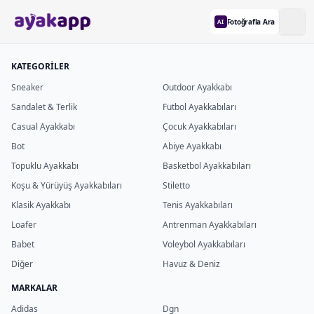
Fotoğrafla Ara
AI
KATEGORİLER
Sneaker
Outdoor Ayakkabı
Sandalet & Terlik
Futbol Ayakkabıları
Casual Ayakkabı
Çocuk Ayakkabıları
Bot
Abiye Ayakkabı
Topuklu Ayakkabı
Basketbol Ayakkabıları
Koşu & Yürüyüş Ayakkabıları
Stiletto
Klasik Ayakkabı
Tenis Ayakkabıları
Loafer
Antrenman Ayakkabıları
Babet
Voleybol Ayakkabıları
Diğer
Havuz & Deniz
MARKALAR
Adidas
Dgn