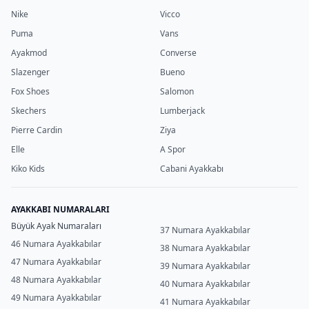
Nike
Vicco
Puma
Vans
Ayakmod
Converse
Slazenger
Bueno
Fox Shoes
Salomon
Skechers
Lumberjack
Pierre Cardin
Ziya
Elle
A Spor
Kiko Kids
Cabani Ayakkabı
AYAKKABI NUMARALARI
Büyük Ayak Numaraları
37 Numara Ayakkabılar
46 Numara Ayakkabılar
38 Numara Ayakkabılar
47 Numara Ayakkabılar
39 Numara Ayakkabılar
48 Numara Ayakkabılar
40 Numara Ayakkabılar
49 Numara Ayakkabılar
41 Numara Ayakkabılar