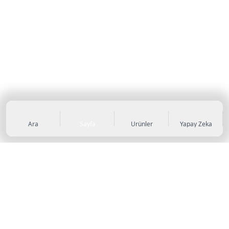
Ara
Sayfa
Ürünler
Yapay Zeka
KATEGORİLER
Sneaker
Outdoor Ayakkabı
Sandalet & Terlik
Futbol Ayakkabıları