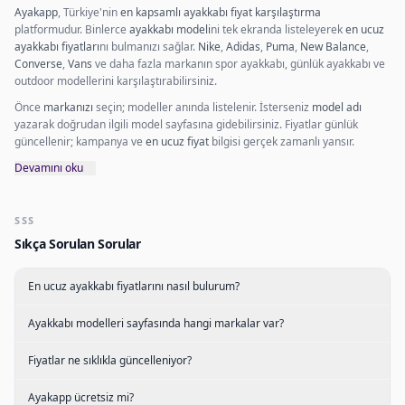
Ayakapp
, Türkiye'nin
en kapsamlı ayakkabı fiyat karşılaştırma
platformudur. Binlerce
ayakkabı modeli
ni tek ekranda listeleyerek
en ucuz
ayakkabı fiyatları
nı bulmanızı sağlar.
Nike
,
Adidas
,
Puma
,
New Balance
,
Converse
,
Vans
ve daha fazla markanın spor ayakkabı, günlük ayakkabı ve
outdoor modellerini karşılaştırabilirsiniz.
Önce
markanızı
seçin; modeller anında listelenir. İsterseniz
model adı
yazarak doğrudan ilgili model sayfasına gidebilirsiniz. Fiyatlar günlük
güncellenir; kampanya ve
en ucuz fiyat
bilgisi gerçek zamanlı yansır.
Devamını oku
SSS
Sıkça Sorulan Sorular
En ucuz ayakkabı fiyatlarını nasıl bulurum?
Ayakkabı modelleri sayfasında hangi markalar var?
Fiyatlar ne sıklıkla güncelleniyor?
Ayakapp ücretsiz mi?