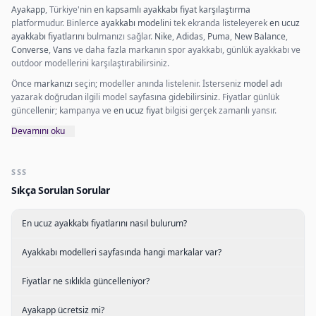
Ayakapp
, Türkiye'nin
en kapsamlı ayakkabı fiyat karşılaştırma
platformudur. Binlerce
ayakkabı modeli
ni tek ekranda listeleyerek
en ucuz
ayakkabı fiyatları
nı bulmanızı sağlar.
Nike
,
Adidas
,
Puma
,
New Balance
,
Converse
,
Vans
ve daha fazla markanın spor ayakkabı, günlük ayakkabı ve
outdoor modellerini karşılaştırabilirsiniz.
Önce
markanızı
seçin; modeller anında listelenir. İsterseniz
model adı
yazarak doğrudan ilgili model sayfasına gidebilirsiniz. Fiyatlar günlük
güncellenir; kampanya ve
en ucuz fiyat
bilgisi gerçek zamanlı yansır.
Devamını oku
SSS
Sıkça Sorulan Sorular
En ucuz ayakkabı fiyatlarını nasıl bulurum?
Ayakkabı modelleri sayfasında hangi markalar var?
Fiyatlar ne sıklıkla güncelleniyor?
Ayakapp ücretsiz mi?