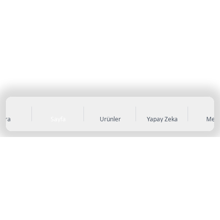
Ara
Sayfa
Ürünler
Yapay Zeka
Men
KATEGORİLER
Sneaker
Outdoor Ayakkabı
Sandalet & Terlik
Futbol Ayakkabıları