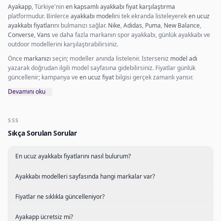
Ayakapp
, Türkiye'nin
en kapsamlı ayakkabı fiyat karşılaştırma
platformudur. Binlerce
ayakkabı modeli
ni tek ekranda listeleyerek
en ucuz
ayakkabı fiyatları
nı bulmanızı sağlar.
Nike
,
Adidas
,
Puma
,
New Balance
,
Converse
,
Vans
ve daha fazla markanın spor ayakkabı, günlük ayakkabı ve
outdoor modellerini karşılaştırabilirsiniz.
Önce
markanızı
seçin; modeller anında listelenir. İsterseniz
model adı
yazarak doğrudan ilgili model sayfasına gidebilirsiniz. Fiyatlar günlük
güncellenir; kampanya ve
en ucuz fiyat
bilgisi gerçek zamanlı yansır.
Devamını oku
SSS
Sıkça Sorulan Sorular
En ucuz ayakkabı fiyatlarını nasıl bulurum?
Ayakkabı modelleri sayfasında hangi markalar var?
Fiyatlar ne sıklıkla güncelleniyor?
Ayakapp ücretsiz mi?