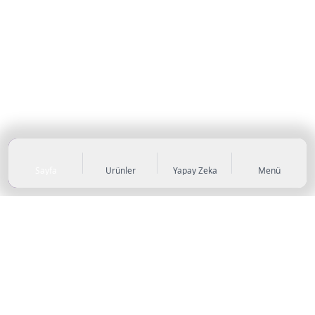
Sayfa
Ürünler
Yapay Zeka
Menü
KATEGORİLER
Sneaker
Outdoor Ayakkabı
Sandalet & Terlik
Futbol Ayakkabıları