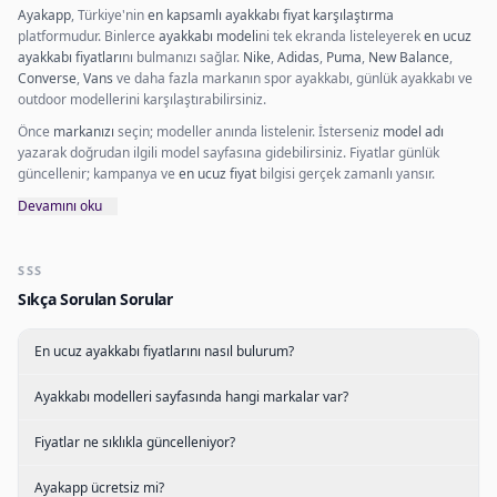
Ayakapp
, Türkiye'nin
en kapsamlı ayakkabı fiyat karşılaştırma
platformudur. Binlerce
ayakkabı modeli
ni tek ekranda listeleyerek
en ucuz
ayakkabı fiyatları
nı bulmanızı sağlar.
Nike
,
Adidas
,
Puma
,
New Balance
,
Converse
,
Vans
ve daha fazla markanın spor ayakkabı, günlük ayakkabı ve
outdoor modellerini karşılaştırabilirsiniz.
Önce
markanızı
seçin; modeller anında listelenir. İsterseniz
model adı
yazarak doğrudan ilgili model sayfasına gidebilirsiniz. Fiyatlar günlük
güncellenir; kampanya ve
en ucuz fiyat
bilgisi gerçek zamanlı yansır.
Devamını oku
SSS
Sıkça Sorulan Sorular
En ucuz ayakkabı fiyatlarını nasıl bulurum?
Ayakkabı modelleri sayfasında hangi markalar var?
Fiyatlar ne sıklıkla güncelleniyor?
Ayakapp ücretsiz mi?