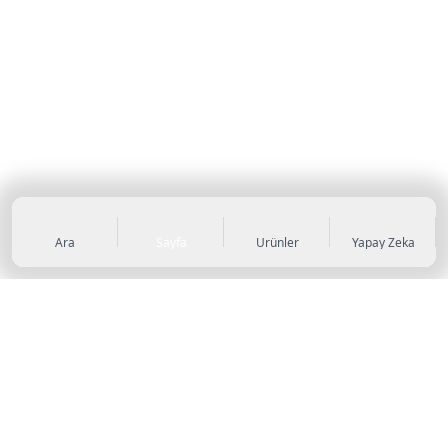
Ara
Sayfa
Ürünler
Yapay Zeka
KATEGORİLER
Sneaker
Outdoor Ayakkabı
Sandalet & Terlik
Futbol Ayakkabıları