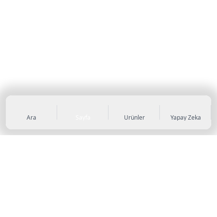
Ara
Sayfa
Ürünler
Yapay Zeka
KATEGORİLER
Sneaker
Outdoor Ayakkabı
Sandalet & Terlik
Futbol Ayakkabıları