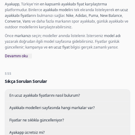
Ayakapp
, Türkiye'nin
en kapsamlı ayakkabı fiyat karşılaştırma
platformudur. Binlerce
ayakkabı modeli
ni tek ekranda listeleyerek
en ucuz
ayakkabı fiyatları
nı bulmanızı sağlar.
Nike
,
Adidas
,
Puma
,
New Balance
,
Converse
,
Vans
ve daha fazla markanın spor ayakkabı, günlük ayakkabı ve
outdoor modellerini karşılaştırabilirsiniz.
Önce
markanızı
seçin; modeller anında listelenir. İsterseniz
model adı
yazarak doğrudan ilgili model sayfasına gidebilirsiniz. Fiyatlar günlük
güncellenir; kampanya ve
en ucuz fiyat
bilgisi gerçek zamanlı yansır.
Devamını oku
SSS
Sıkça Sorulan Sorular
En ucuz ayakkabı fiyatlarını nasıl bulurum?
Ayakkabı modelleri sayfasında hangi markalar var?
Fiyatlar ne sıklıkla güncelleniyor?
Ayakapp ücretsiz mi?