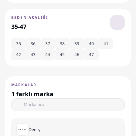
BEDEN ARALIĞI
35-47
35
36
37
38
39
40
41
42
43
44
45
46
47
MARKALAR
1 farklı marka
Deery