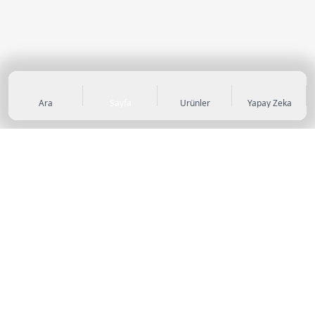
Ara
Sayfa
Ürünler
Yapay Zeka
KATEGORİLER
Sneaker
Outdoor Ayakkabı
Sandalet & Terlik
Futbol Ayakkabıları
Casual Ayakkabı
Çocuk Ayakkabıları
Bot
Abiye Ayakkabı
Topuklu Ayakkabı
Basketbol Ayakkabıları
Koşu & Yürüyüş Ayakkabıları
Stiletto