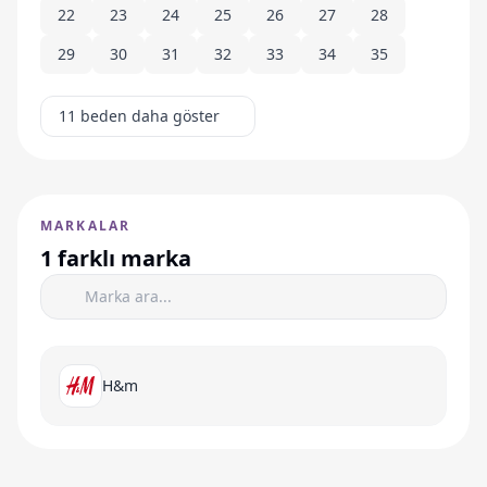
22
23
24
25
26
27
28
29
30
31
32
33
34
35
11 beden daha göster
MARKALAR
1 farklı marka
H&m