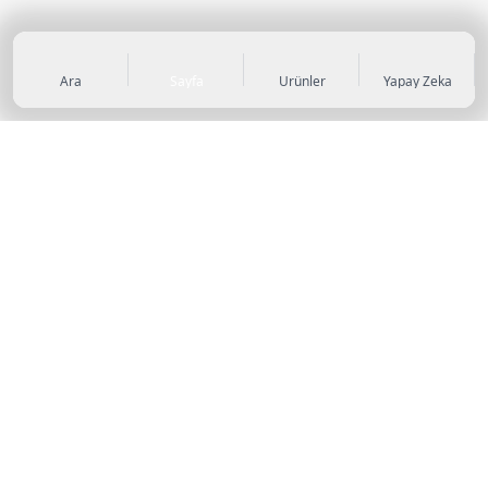
Ara
Sayfa
Ürünler
Yapay Zeka
KATEGORİLER
Sneaker
Outdoor Ayakkabı
Sandalet & Terlik
Futbol Ayakkabıları
Casual Ayakkabı
Çocuk Ayakkabıları
Bot
Abiye Ayakkabı
Topuklu Ayakkabı
Basketbol Ayakkabıları
Koşu & Yürüyüş Ayakkabıları
Stiletto
Klasik Ayakkabı
Tenis Ayakkabıları
Loafer
Antrenman Ayakkabıları