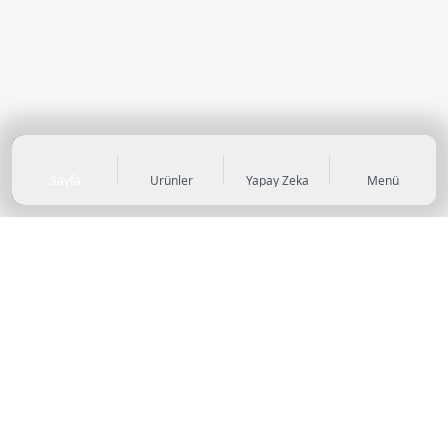
Sayfa
Ürünler
Yapay Zeka
Menü
KATEGORİLER
Sneaker
Outdoor Ayakkabı
Sandalet & Terlik
Futbol Ayakkabıları
Casual Ayakkabı
Çocuk Ayakkabıları
Bot
Abiye Ayakkabı