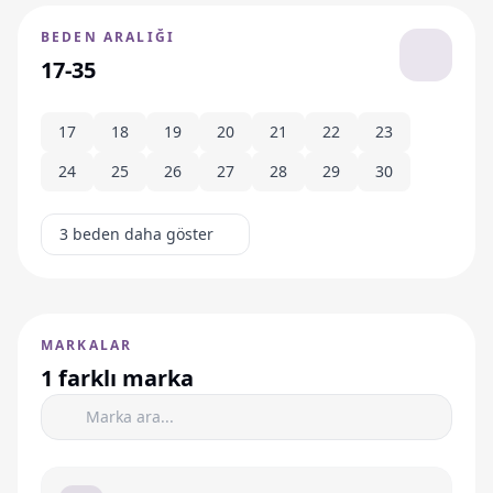
BEDEN ARALIĞI
17-35
17
18
19
20
21
22
23
24
25
26
27
28
29
30
3 beden daha göster
MARKALAR
1 farklı marka