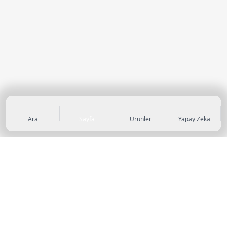
Ara
Sayfa
Ürünler
Yapay Zeka
KATEGORİLER
Sneaker
Outdoor Ayakkabı
Sandalet & Terlik
Futbol Ayakkabıları