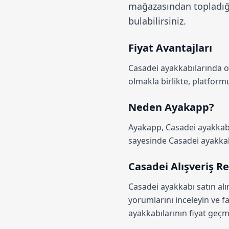
mağazasından topladığım
bulabilirsiniz.
Fiyat Avantajları
Casadei ayakkabılarında 
olmakla birlikte, platfo
Neden Ayakapp?
Ayakapp,
Casadei ayakkabı
sayesinde Casadei ayakkabıl
Casadei Alışveriş R
Casadei ayakkabı satın alı
yorumlarını inceleyin ve fa
ayakkabılarının fiyat geçmi