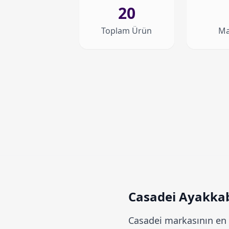
20
Toplam Ürün
Ma
Casadei Ayakkabı
Casadei
markasının en g