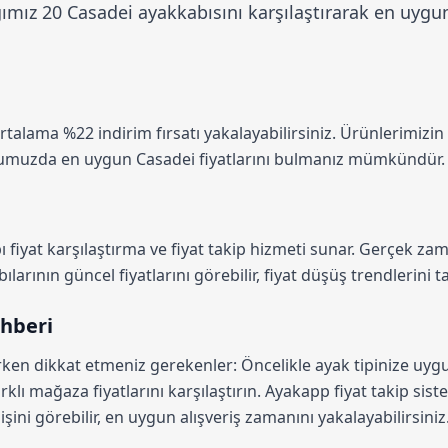
ız 20 Casadei ayakkabısını karşılaştırarak en uygun 
ortalama
%22 indirim
fırsatı yakalayabilirsiniz. Ürünlerimizin
rmumuzda en uygun Casadei fiyatlarını bulmanız mümkündür.
 fiyat karşılaştırma
ve fiyat takip hizmeti sunar. Gerçek zama
arının güncel fiyatlarını görebilir, fiyat düşüş trendlerini ta
ehberi
rken dikkat etmeniz gerekenler: Öncelikle ayak tipinize uyg
rklı mağaza fiyatlarını karşılaştırın.
Ayakapp fiyat takip sist
şini görebilir, en uygun alışveriş zamanını yakalayabilirsiniz