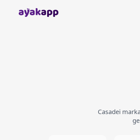
Anasayfa
Casadei markas
ge