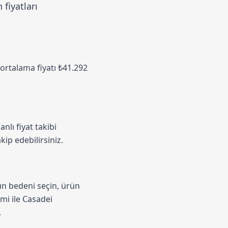
fiyatları
 ortalama fiyatı ₺41.292
nlı fiyat takibi
kip edebilirsiniz.
un bedeni seçin, ürün
emi
ile Casadei
.