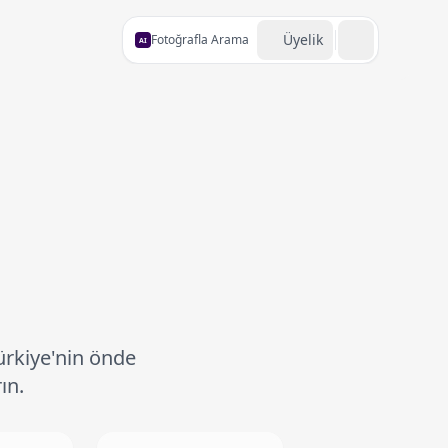
Üyelik
Fotoğrafla Arama
AI
ürkiye'nin önde
ın.