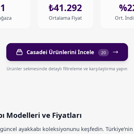
1
₺41.292
%2
ğaza
Ortalama Fiyat
Ort. İnd
Casadei Ürünlerini İncele
20
Ürünler sekmesinde detaylı filtreleme ve karşılaştırma yapın
 Modelleri ve Fiyatları
üncel ayakkabı koleksiyonunu keşfedin. Türkiye'nin 