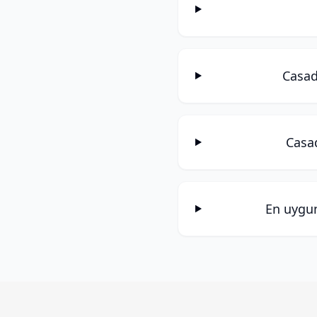
Casad
Casad
En uygun