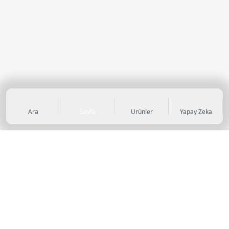
Ara
Sayfa
Ürünler
Yapay Zeka
KATEGORİLER
Sneaker
Outdoor Ayakkabı
Sandalet & Terlik
Futbol Ayakkabıları
Casual Ayakkabı
Çocuk Ayakkabıları